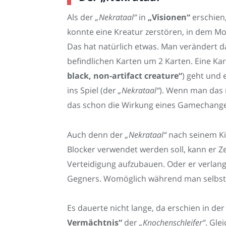
Als der
„Nekrataal“
in
„Visionen“
erschien,
konnte eine Kreatur zerstören, in dem Mom
Das hat natürlich etwas. Man verändert da
befindlichen Karten um 2 Karten. Eine Ka
black, non-artifact creature“
) geht und
ins Spiel (der
„Nekrataal“
). Wenn man das 
das schon die Wirkung eines Gamechange
Auch denn der
„Nekrataal“
nach seinem Kil
Blocker verwendet werden soll, kann er Ze
Verteidigung aufzubauen. Oder er verlan
Gegners. Womöglich während man selbst in
Es dauerte nicht lange, da erschien in de
Vermächtnis“
der
„Knochenschleifer“
. Gle