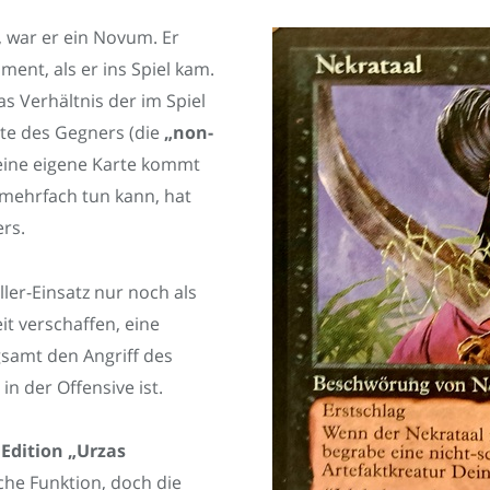
 war er ein Novum. Er
ent, als er ins Spiel kam.
s Verhältnis der im Spiel
rte des Gegners (die
„non-
 eine eigene Karte kommt
mehrfach tun kann, hat
rs.
ler-Einsatz nur noch als
it verschaffen, eine
gsamt den Angriff des
 der Offensive ist.
r
Edition „Urzas
iche Funktion, doch die