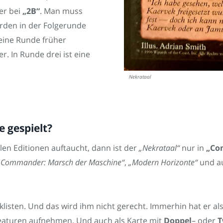
er bei
„2B“
. Man muss
rden in der Folgerunde
eine Runde früher
r. In Runde drei ist eine
Nekrataal
 gespielt?
len Editionen auftaucht, dann ist der
„Nekrataal“
nur in
„Co
„Commander: Marsch der Maschine“
,
„Modern Horizonte“
und a
cklisten. Und das wird ihm nicht gerecht. Immerhin hat er al
reaturen aufnehmen. Und auch als Karte mit
Doppel
– oder
T