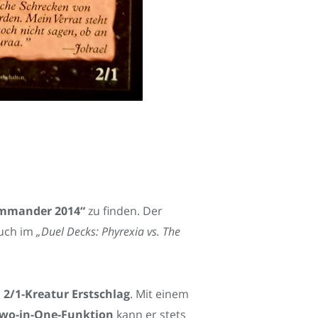
mmander 2014“
zu finden. Der
uch im
„Duel Decks: Phyrexia vs. The
s
2/1-Kreatur Erstschlag
. Mit einem
wo-in-One-Funktion
kann er stets