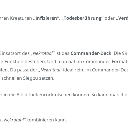
ihren Kreaturen
„Infizieren“
,
„Todesberührung“
oder
„Ver
Einsatzort des
„Nekrataal“
ist das
Commander-Deck
. Die 9
One-Funktion bestehen. Und man hat im Commander-Format 
ufen. Da passt der
„Nekrataal“
ideal rein. Im Commander-Deck 
 schnellen Sieg zu setzen.
r in die Bibliothek zurückmischen können. So kann man ihn
m
„Nekrataal“
kombinieren kann.