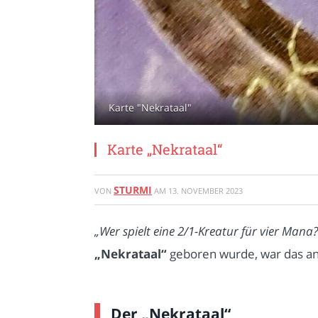
Karte "Nekrataal"
Karte „Nekrataal“
STURMI
VON
AM
13. NOVEMBER 2023
„Wer spielt eine 2/1-Kreatur für vier Mana?
„Nekrataal“
geboren wurde, war das a
Der „Nekrataal“