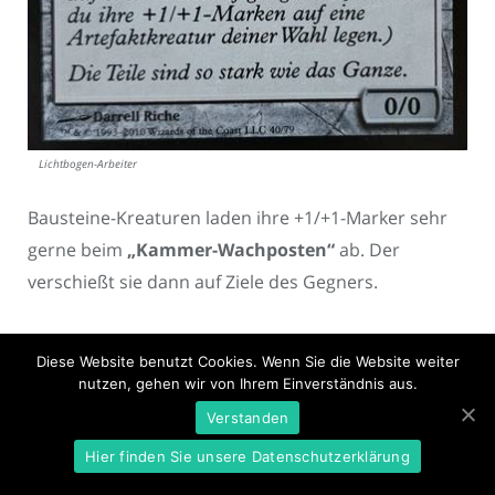
Lichtbogen-Arbeiter
Bausteine-Kreaturen laden ihre +1/+1-Marker sehr
gerne beim
„Kammer-Wachposten“
ab. Der
verschießt sie dann auf Ziele des Gegners.
Diese Website benutzt Cookies. Wenn Sie die Website weiter
nutzen, gehen wir von Ihrem Einverständnis aus.
ÜBER DEN AUTOR
Verstanden
Hier finden Sie unsere Datenschutzerklärung
STURMI