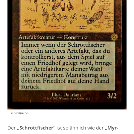
Schrottfischer
Der
„Schrottfischer“
ist so ähnlich wie der
„Myr-