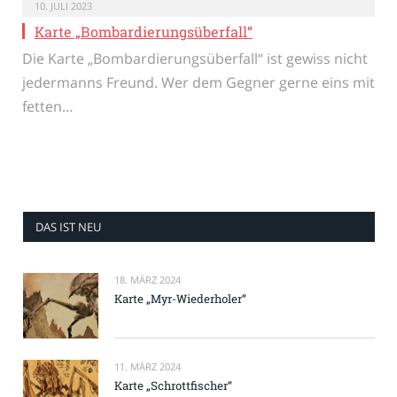
10. JULI 2023
Karte „Bombardierungsüberfall“
Die Karte „Bombardierungsüberfall“ ist gewiss nicht
jedermanns Freund. Wer dem Gegner gerne eins mit
fetten…
DAS IST NEU
18. MÄRZ 2024
Karte „Myr-Wiederholer“
11. MÄRZ 2024
Karte „Schrottfischer“